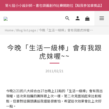
第七屆小小設計師・書包袋蓋創作比賽開跑拉【點我參加拿獎品】
Home
/
Blog list page
/
今晚「生活一級棒」會有我跟虎妹喔~~
今晚「生活一級棒」會有我跟
虎妹喔~~
2011/02/21
今晚2/21的八大綜合台27台晚上11點的「生活一級棒」會有我出
現喔，這次來拍攝的團隊跟上次一樣，第二次見面拍起來比較輕
鬆，但要對這鏡頭講話我還是很害怕，希望這次效果會比上次好
一點。