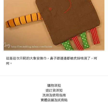
這是這次示範的大象安撫巾，鼻子跟邊邊都被虎妹啃濕了，呵
呵。
購物須知
退訂貨須知
洗滌及使用指南
實體店舖及試揹點