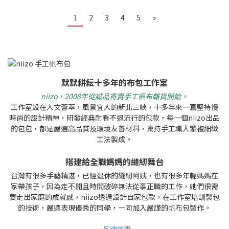
1
2
3
4
5
»
默默耕耘十多年的布包工作室
niizo，2008年從誠品寄賣手工帆布雜貨開始。
工作室設在人文薈萃，風景宜人的新北三峽，十多年來一直堅持慢
時尚的設計精神，研發經典耐看不退流行的包款，每一個niizo出品
的包包，都是嚴選高品質及環境友善材料，稟持手工職人繁複細緻
工法製成。
搭建給全職媽媽的縫紉舞台
台灣有很多手藝精湛，已經退休的縫紉阿姨，也有很多年輕媽媽在
家帶孩子，因為走不開且時間破碎無法從事正職的工作，她們很需
要走出家庭的成就感，niizo透過設計自家包款，在工作室培訓製包
的技術，嚴選表現優秀的同學，一同加入嚴謹的帆布包製作。