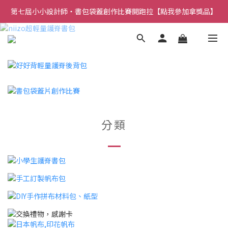
第七屆小小設計師・書包袋蓋創作比賽開跑拉【點我參加拿獎品】
分類