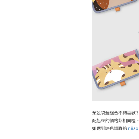
預設袋蓋組合不夠喜歡 ?
配起來的價格都相同喔
如遇到缺色請聯絡
niiz