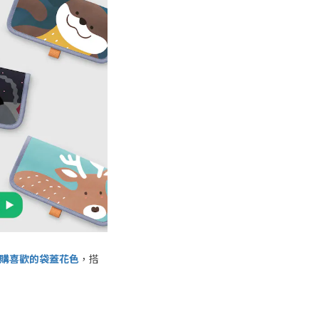
購喜歡的袋蓋花色
，搭