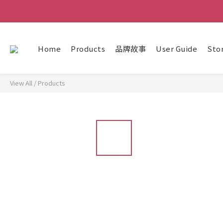
Home
Products
品牌故事
User Guide
Sto
View All
/
Products