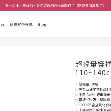
第七屆小小設計師・書包袋蓋創作比賽開跑拉【點我參加拿獎品】
res
點數兌換專區
Blog
超輕量護脊
110~140
✅ 超輕量 780g
✅ 專為亞洲學童身型打
✅ 全新 AirFit 減重護
✅ 可調式磁吸快開胸扣
✅ 100%不含全氟化合
✅ 卡通圖案外的小清新