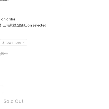
n order
三毛熊造型貼紙 on selected
Show more
,880
Sold Out