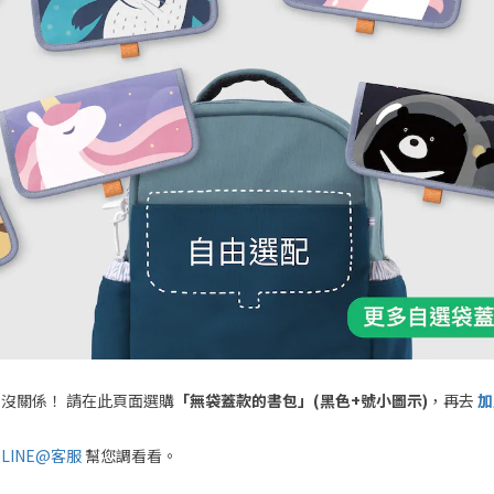
 沒關係！ 請在此頁面選購
「無袋蓋款的書包」(黑色+號小圖示)
，再去
加
。
o LINE@客服
幫您調看看。