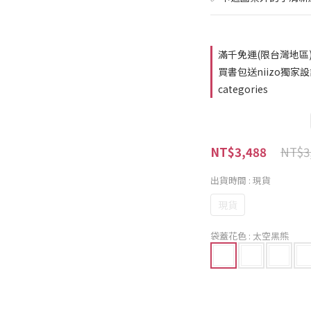
滿千免運(限台灣地區) o
買書包送niizo獨家設計
categories
NT$3
NT$3,488
出貨時間
: 現貨
現貨
袋蓋花色
: 太空黑熊