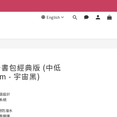
English
書包經典版 (中低
cm - 宇宙黑)
版設計
脊系統
物防潑水
風選擇