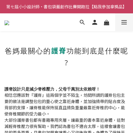
第七屆小小設計師・書包袋蓋創作比賽開跑拉【點我參加拿獎品】
護脊
爸媽最關心的
功能到底是什麼呢
?
護脊設計只是減少
脊椎
壓力，父母千萬別太依賴呀！
相信您應該對『護脊』這兩個字並不陌生，坊間所謂的護脊包包主
要的做法是調整包包的重心使之靠近身體，並加強揹帶的貼合度及
背部的支撐，讓脊椎能保持挺直且揹負重量最靠近脊椎的中心，能
使脊椎關節的受力最小。
大部份護脊書包都有書籍專用夾層，讓最重的書本靠近身體，這對
減輕脊椎壓力很有幫助。我們認為書包不適合太厚，這樣會讓書包
裝的更多更重，且書包加厚會讓重心又往後拖重，身體為了保持平