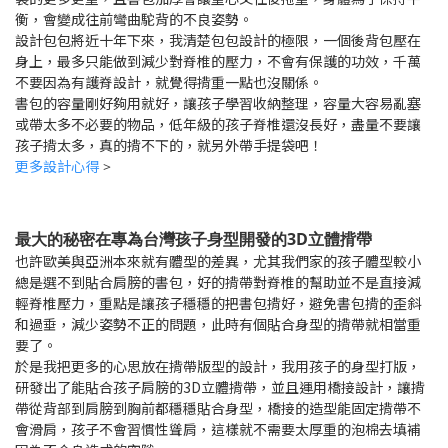
衡，會變成往前彎曲駝背的不良姿勢。
設計包包將近十年下來，我清楚包包設計的極限，一個後背包壓在
身上，最多只能做到減少對脊椎的壓力，不會有保護的功效，千萬
不要因為有護脊設計，就覺得揹重一點也沒關係。
書包的容量剛好夠用就好，讓孩子學習收納整理，容量大容易亂塞
或帶太多不必要的物品，低年級的孩子脊椎還沒長好，盡量不要讓
孩子揹太多，真的揹不下的，就另外帶手提袋吧！
更多設計心得
>
最大的秘密在專為台灣孩子身型開發的3D立體揹帶
也許歐美與亞洲本來就有體型的差異，尤其我們家的孩子體型較小
總是選不到貼合肩膀的書包，好的揹帶對脊椎的幫助並不是直接減
輕脊椎壓力，重點是讓孩子穩穩的把書包揹好，避免書包揹的歪斜
和過垂，減少姿勢不正的問題，此時有個貼合身型的揹帶就相當重
要了。
於是我把更多的心思放在揹帶版型的設計，我用孩子的身型打版，
研發出了能貼合孩子肩膀的3D立體揹帶，並且運用橋接設計，讓揹
帶從背部到肩膀到胸前都穩穩貼合身型，橋接的造型能固定揹帶不
會滑肩，孩子不會習慣性聳肩，這樣就不需要太厚重的泡棉去填補