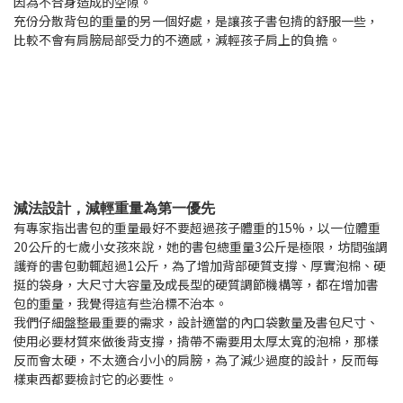
因為不合身造成的空隙。
充份分散背包的重量的另一個好處，是讓孩子書包揹的舒服一些，
比較不會有肩膀局部受力的不適感，減輕孩子肩上的負擔。
減法設計，減輕重量為第一優先
有專家指出書包的重量最好不要超過孩子體重的15%，以一位體重
20公斤的七歲小女孩來說，她的書包總重量3公斤是極限，坊間強調
護脊的書包動輒超過1公斤，為了增加背部硬質支撐、厚實泡棉、硬
挺的袋身，大尺寸大容量及成長型的硬質調節機構等，都在增加書
包的重量，我覺得這有些治標不治本。
我們仔細盤整最重要的需求，設計適當的內口袋數量及書包尺寸、
使用必要材質來做後背支撐，揹帶不需要用太厚太寬的泡棉，那樣
反而會太硬，不太適合小小的肩膀，為了減少過度的設計，反而每
樣東西都要檢討它的必要性。