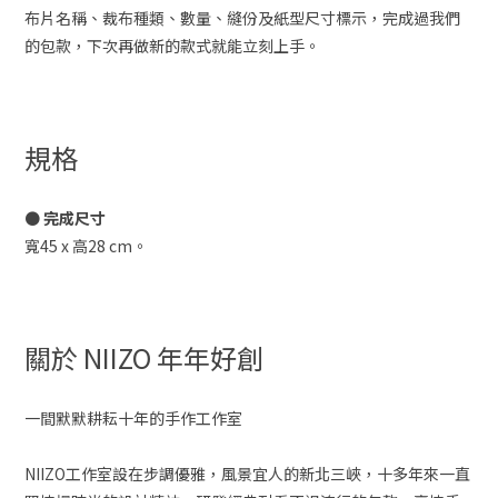
布片名稱、裁布種類、數量、縫份及紙型尺寸標示，完成過我們
的包款，下次再做新的款式就能立刻上手。
規格
● 完成尺寸
寬45 x 高28 cm。
關於 NIIZO 年年好創
一間默默耕耘十年的手作工作室
NIIZO工作室設在步調優雅，風景宜人的新北三峽，十多年來一直