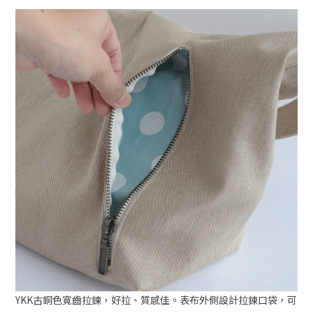
YKK古銅色寬齒拉鍊，好拉、質感佳。表布外側設計拉鍊口袋，可