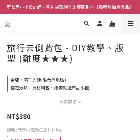
第七屆小小設計師・書包袋蓋創作比賽開跑拉【點我參加拿獎品】
旅行去側背包 - DIY教學、版
型 (難度★★★)
全店，滿千免運(限台灣地區)
指定分類，買材料包、紙型就送布品小禮
查看更多
NT$380
顏色
: 教學小冊及紙型(無材料)