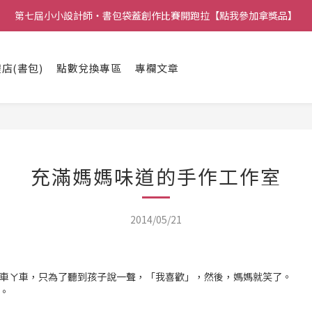
第七屆小小設計師・書包袋蓋創作比賽開跑拉【點我參加拿獎品】
店(書包)
點數兌換專區
專欄文章
充滿媽媽味道的手作工作室
2014/05/21
車ㄚ車，只為了聽到孩子說一聲，「我喜歡」，然後，媽媽就笑了。
。