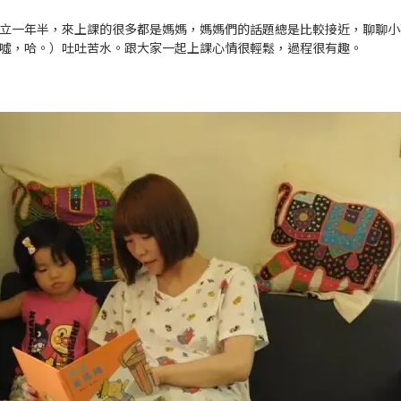
立一年半，來上課的很多都是媽媽，媽媽們的話題總是比較接近，聊聊小
噓，哈。）吐吐苦水。跟大家一起上課心情很輕鬆，過程很有趣。