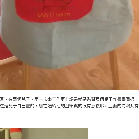
區，有兩個兒子，第一次來工作室上課是就是先幫兩個兒子作畫畫圍裙，
這是兒子自己畫的，繡在送給他的圍裙真的很有意義耶，上面的海鷗共有