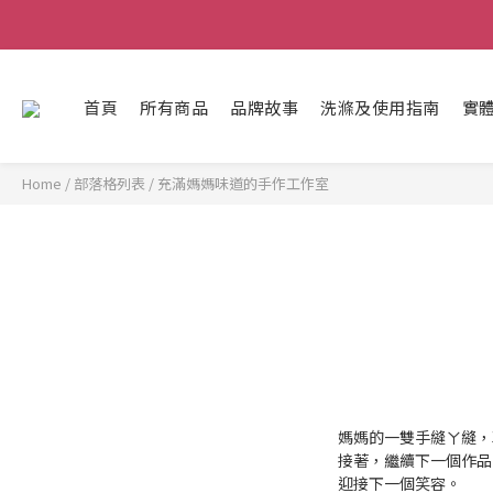
首頁
所有商品
品牌故事
洗滌及使用指南
實體
Home
/
部落格列表
/
充滿媽媽味道的手作工作室
媽媽的一雙手縫ㄚ縫，
接著，繼續下一個作品
迎接下一個笑容。