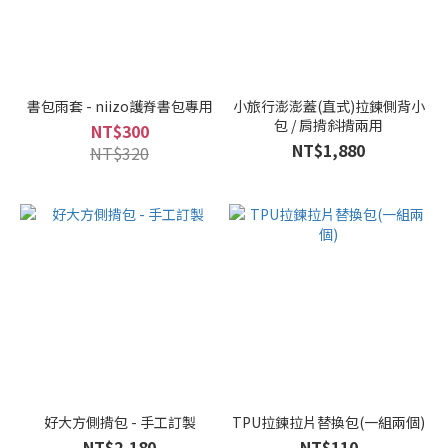
書包雨套 - niizo護脊書包專用
小旅行澎澎蓋(直式)拉鍊側背小
包 / 肩揹斜揹兩用
NT$300
NT$1,880
NT$320
好大方側揹包 - 手工訂製
TPU拉鍊拉片替換包(一組兩個)
NT$2,180
NT$110