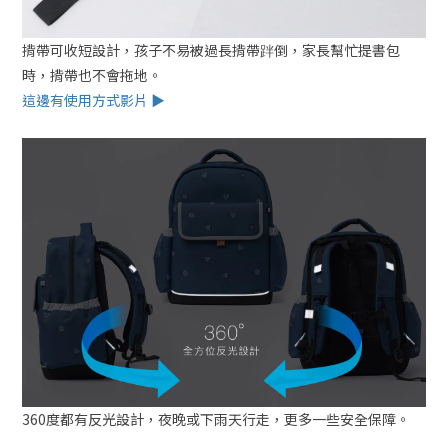
揹帶可收短設計，孩子不易被過長揹帶跘倒，家長幫忙提書包
時，揹帶也不會拖地。
這邊有使用方式影片 ▶
360度都有反光設計，夜晚或下雨天行走，更多一些安全保障。