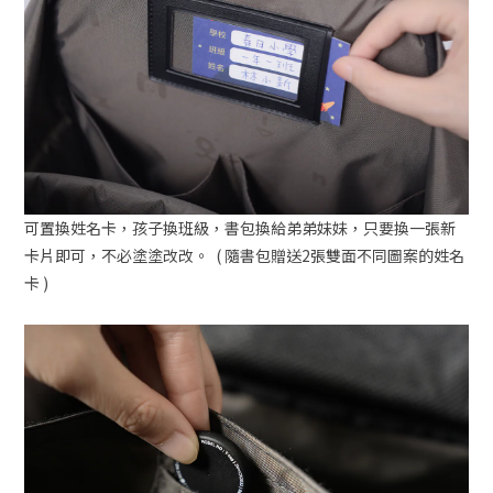
可置換姓名卡，孩子換班級，書包換給弟弟妹妹，只要換一張新
卡片即可，不必塗塗改改。 ( 隨書包贈送2張雙面不同圖案的姓名
卡 )