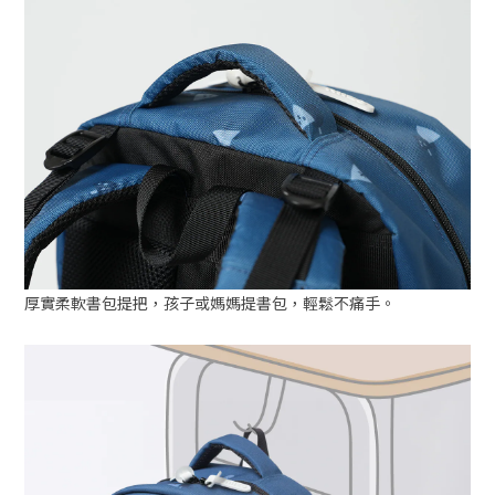
厚實柔軟書包提把，孩子或媽媽提書包，輕鬆不痛手。