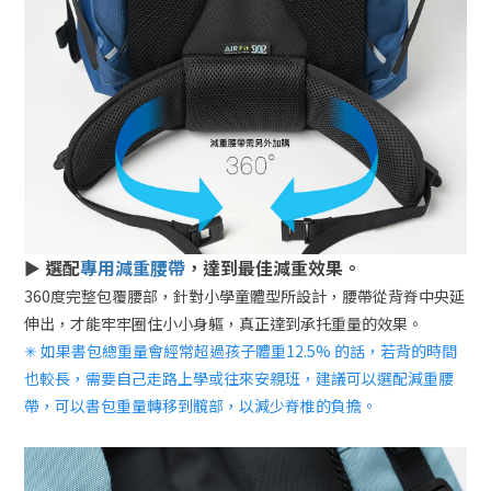
►
選配
專用減重腰帶
，達到最佳減重效果。
360度完整包覆腰部，針對小學童體型所設計，腰帶從背脊中央延
伸出，才能牢牢圈住小小身軀，真正達到承托重量的效果。
✳ 如果書包總重量會經常超過孩子體重12.5% 的話，若背的時間
也較長，需要自己走路上學或往來安親班，建議可以選配減重腰
帶，可以書包重量轉移到髖部，以減少脊椎的負擔。