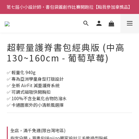
第七屆小小設計師・書包袋蓋創作比賽開跑拉【點我參加拿獎品】
超輕量護脊書包經典版 (中高
130~160cm - 葡萄草莓)
✅ 輕量化 940g
✅ 專為亞洲學童身型打版設計
✅ 全新 AirFit 減重護脊系統
✅ 可調式磁吸快開胸扣
✅ 100%不含全氟化合物防潑水
✅ 卡通圖案外的小清新風選擇
全店，滿千免運(限台灣地區)
指定分類，買書包送niizo獨家設計三毛熊造型貼紙