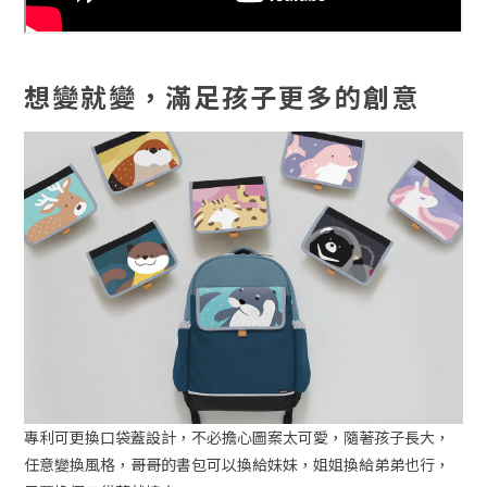
想變就變，滿足孩子更多的創意
專利可更換口袋蓋設計，不必擔心圖案太可愛，隨著孩子長大，
任意變換風格，哥哥的書包可以換給妹妹，姐姐換給弟弟也行，