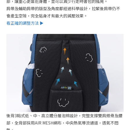
部，讓重心更靠近身體，並可以減少行走時書包的搖晃。
肩帶及輔助肩帶的版型及角度都經過科學設計，拉緊後肩帶仍不
會產生空隙，完全貼身才有最大的減壓效果。
看正確的調整方法 ►
後背3點式低、中、高立體分層泡棉設計，完整支撐雙肩頰骨及腰
部，全背部採用AIR MESH網布，中央熱氣導流通道，透氣不悶