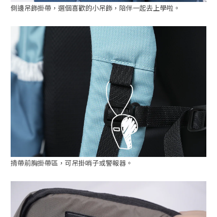
側邊吊飾掛帶，選個喜歡的小吊飾，陪伴一起去上學啦。
揹帶前胸掛帶區，可吊掛哨子或警報器。