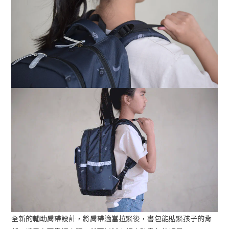
全新的輔助肩帶設計，將肩帶適當拉緊後，書包能貼緊孩子的背