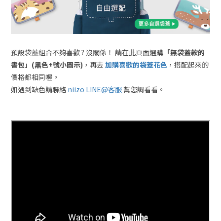
預設袋蓋組合不夠喜歡 ? 沒關係！ 請在此頁面選購
「無袋蓋款的
書包」(黑色+號小圖示)
，再去
加購喜歡的袋蓋花色
，搭配起來的
價格都相同喔。
如遇到缺色請聯絡
niizo LINE@客服
幫您調看看。