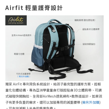
Airfit 輕量
護脊設計
獨家 AirFit 專利背負系統設計，給孩子最完整的護脊方案，超輕
量化包體結構、專為亞洲學童量身打版超貼身3D立體肩帶、可調
式磁吸快開胸扣、全背部AirMesh透氣網布+散熱道設計，如果孩
子有更多負重的需求，還可以加裝專用的減重腰帶 (
需另外加購
)
，可有效減輕上半身的重量負擔。