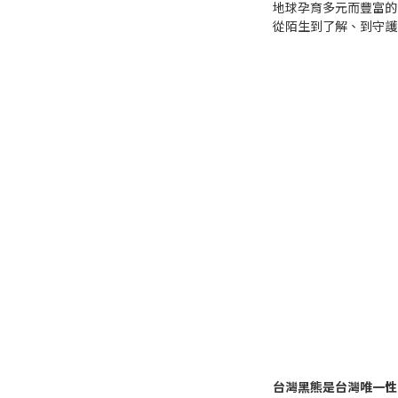
地球孕育多元而豐富的
從陌生到了解、到守護
台灣黑熊是台灣唯一性