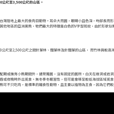
0公尺至3,500公尺的山區。
台灣陸地上最大的食肉目動物。耳朵大而圓，眼睛小且色深，吻部長而形
其他地區的亞洲黑熊，牠們最大的特徵是白色的V字型斑紋，由於形狀似
00公尺至2,500公尺之間針葉林、闊葉林及針闊葉的山區， 而竹林與較
配期或撫育小熊期間外，通常獨居，沒有固定的居所。白天在樹洞或岩洞
昏或夜晚時外出覓食。無冬季冬眠習性，但可能會移至較低海拔區域覓食
熊可不只吃肉，是標準的雜食性動物，且主要以植物為主食，因為它們較