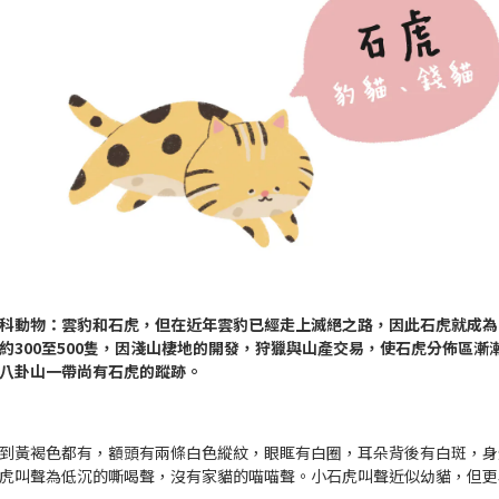
科動物：雲豹和石虎，但在近年雲豹已經走上滅絕之路，因此石虎就成為
約300至500隻，因淺山棲地的開發，狩獵與山產交易，使石虎分佈區漸
八卦山一帶尚有石虎的蹤跡。
到黃褐色都有，額頭有兩條白色縱紋，眼眶有白圈，耳朵背後有白斑，身
虎叫聲為低沉的嘶喝聲，沒有家貓的喵喵聲。小石虎叫聲近似幼貓，但更