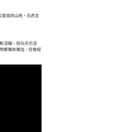
公里高的山地。石虎主
較活躍，但白天也活
常都獨來獨往，但會經