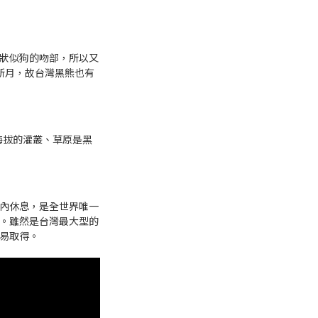
狀似狗的吻部，所以又
新月，故台灣黑熊也有
高海拔的灌叢、草原是黑
內休息，是全世界唯一
。雖然是台灣最大型的
易取得。