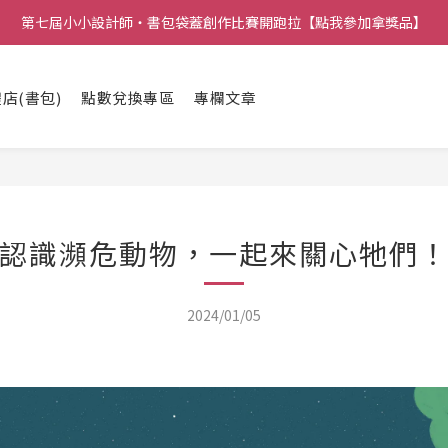
第七屆小小設計師・書包袋蓋創作比賽開跑拉【點我參加拿獎品】
店(書包)
點數兌換專區
專欄文章
認識瀕危動物，一起來關心牠們
2024/01/05