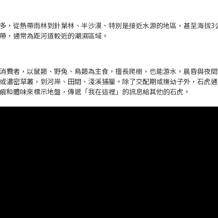
多，從熱帶雨林到針葉林、半沙漠、特別是接近水源的地區，甚至海拔3
帶，通常為距河道較近的潮濕區域。
消費者，以鼠類、野兔、鳥類為主食，擅長爬樹，也能游水。晨昏與夜間
或濃密草叢，到河岸、田間、淺溪捕獵。除了交配期或撫幼子外，石虎通
痕和體味來標示地盤，傳遞「我在這裡」的訊息給其他的石虎。