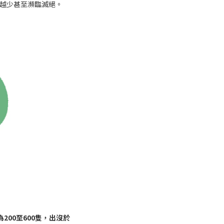
越少甚至瀕臨滅絕。
00至600隻，出沒於