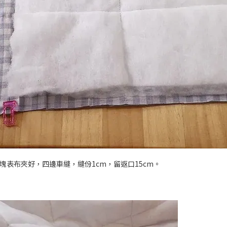
塊表布夾好，四邊車縫，縫份1cm，留返口15cm。