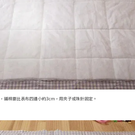
，鋪棉要比表布四邊小約3cm，用夾子或珠針固定。