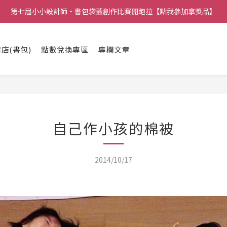
第七屆小小設計師・書包袋蓋創作比賽開跑拉【點我參加拿獎品】
店(書包)
點數兌換專區
專欄文章
自己作小孩的棉被
2014/10/17