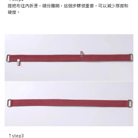
提把布往內折燙，縫份攤開，這個步驟很重要，可以減少厚度和
硬度。
↑step3