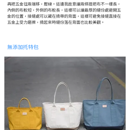
再把五金往兩端移，壓線。這邊我故意讓兩條提把布不一樣長，
內側的布較短，外側的布較長，這樣可以讓最厚的縫份處避開五
金的位置，接縫處可以藏在揹帶的背面，這樣可避免接縫直接在
五金上受力磨擦，揹起來時縫份落在背面也比較美觀。
無添加托特包