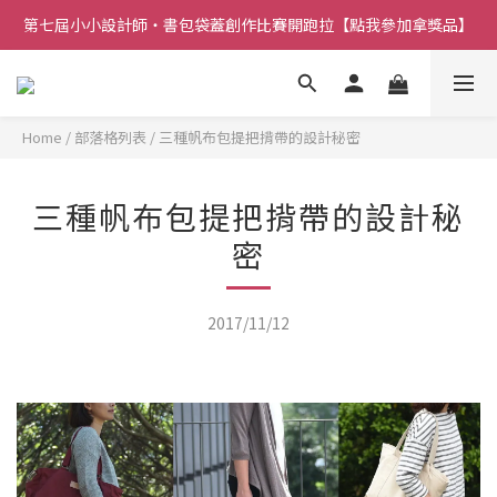
第七屆小小設計師・書包袋蓋創作比賽開跑拉【點我參加拿獎品】
Home
/
部落格列表
/
三種帆布包提把揹帶的設計秘密
三種帆布包提把揹帶的設計秘
密
2017/11/12