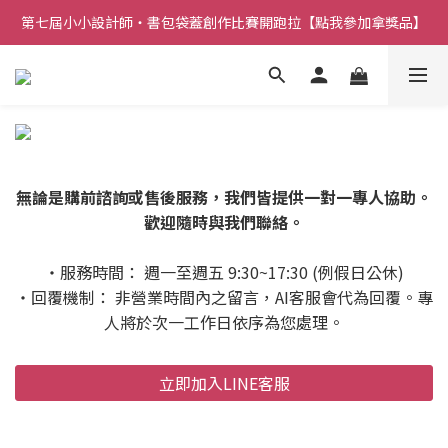
第七屆小小設計師・書包袋蓋創作比賽開跑拉【點我參加拿獎品】
無論是購前諮詢或售後服務，我們皆提供一對一專人協助。
歡迎隨時與我們聯絡。
・服務時間： 週一至週五 9:30~17:30 (例假日公休)
・回覆機制： 非營業時間內之留言，AI客服會代為回覆。專
人將於次一工作日依序為您處理。
立即加入LINE客服