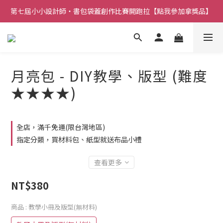
第七屆小小設計師・書包袋蓋創作比賽開跑拉【點我參加拿獎品】
月亮包 - DIY教學、版型 (難度
★★★★)
全店，滿千免運(限台灣地區)
指定分類，買材料包、紙型就送布品小禮
查看更多
NT$380
商品
: 教學小冊及版型(無材料)