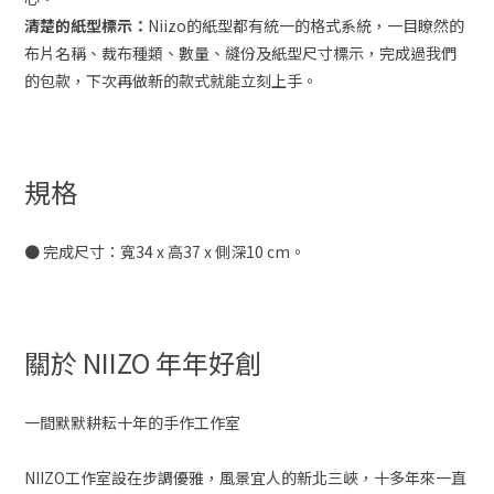
清楚的紙型標示：
Niizo的紙型都有統一的格式系統，一目瞭然的
布片名稱、裁布種類、數量、縫份及紙型尺寸標示，完成過我們
的包款，下次再做新的款式就能立刻上手。
規格
● 完成尺寸：寬34 x 高37 x 側深10 cm。
關於 NIIZO 年年好創
一間默默耕耘十年的手作工作室
NIIZO工作室設在步調優雅，風景宜人的新北三峽，十多年來一直