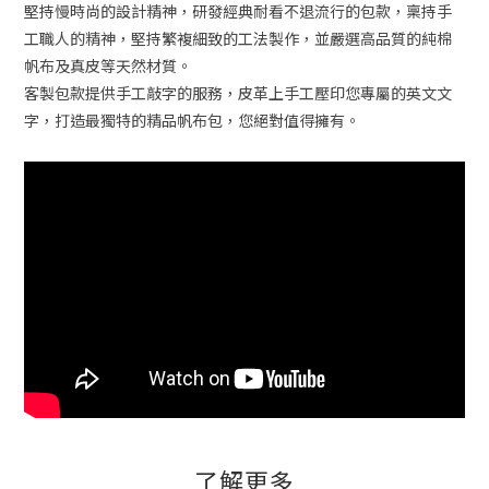
堅持慢時尚的設計精神，研發經典耐看不退流行的包款，稟持手
工職人的精神，堅持繁複細致的工法製作，並嚴選高品質的純棉
帆布及真皮等天然材質。
客製包款提供手工敲字的服務，皮革上手工壓印您專屬的英文文
字，打造最獨特的精品帆布包，您絕對值得擁有。
了解更多