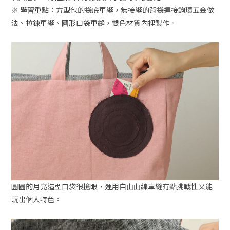
※ 學習重點：方型包的袋底車縫，無接縫的背袋連接鉤環五金做
法、拉鍊車縫、圓形口袋車縫，雙色材質內裡製作。
圓圓的月亮造型口袋很搶眼，運用自由曲線車縫有點挑戰性又能
玩出個人特色。