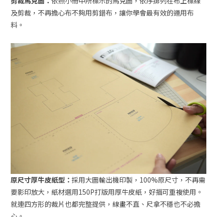
剪裁馬克圖：
依照小冊中所標示的馬克圖，依序排列在布上標線
及剪裁，不再擔心布不夠用剪錯布，讓你學會最有效的運用布
料。
原尺寸厚牛皮紙型：
採用大圖輸出機印製，100%原尺寸，不再需
要影印放大，紙材選用150P打版用厚牛皮紙，好描可重複使用。
就連四方形的裁片也都完整提供，線畫不直、尺拿不穩也不必擔
心。