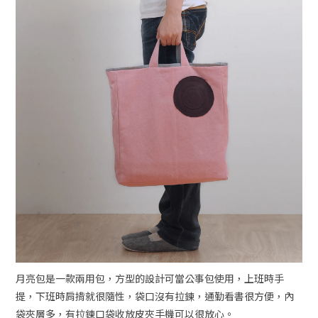
月亮包是一款兩用包，方型的設計可當公事包使用，上班時手
提，下班時肩揹就很隨性，袋口沒有拉鍊，通勤看書很方便，內
袋夾層多，有拉鍊口袋收放皮夾手機可以很放心。