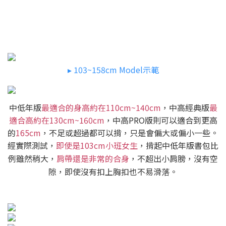
▸ 103~158cm Model示範
中低年版
最適合的身高約在110cm~140cm
，中高經典版
最
適合高約在130cm~160cm
，中高PRO版則可以適合到更高
的
165cm
，不足或超過都可以揹，只是會偏大或偏小一些。
經實際測試，
即使是103cm小班女生
，揹起中低年版書包比
例雖然稍大，
肩帶還是非常的合身
，不超出小肩膀，沒有空
隙，即使沒有扣上胸扣也不易滑落。