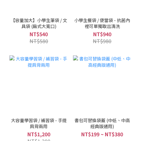
【容量加大】小學生筆袋 / 文
小學生餐袋 / 便當袋 - 抗菌內
具袋 (扁式大寬口)
裡可單獨取出清洗
NT$540
NT$940
NT$580
NT$980
大容量學習袋 / 補習袋 - 手提
書包可替換袋蓋 (中低、中高
肩背兩用
經典版通用)
NT$1,200
NT$199 ~ NT$380
NT$1,280