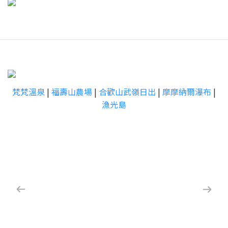
梵梵溫泉
|
福壽山農場
|
合歡山武嶺日出
|
摩摩納爾瀑布
|
漁光島