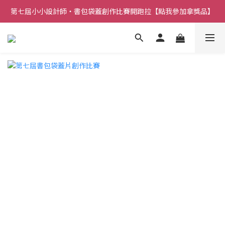
第七屆小小設計師・書包袋蓋創作比賽開跑拉【點我參加拿獎品】