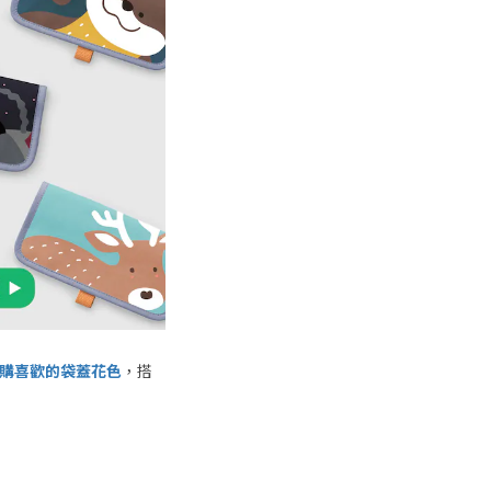
購喜歡的袋蓋花色
，搭