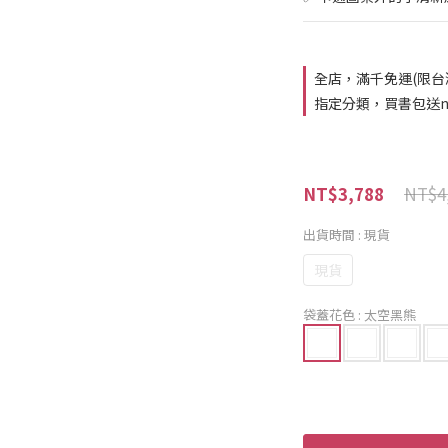
全店，滿千免運(限台
指定分類，買書包送n
NT$4
NT$3,788
出貨時間
: 現貨
現貨
袋蓋花色
: 太空黑熊