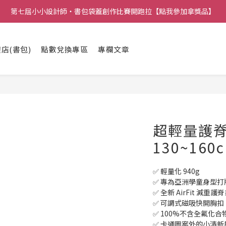
第七屆小小設計師・書包袋蓋創作比賽開跑拉【點我參加拿獎品】
店(書包)
點數兌換專區
專欄文章
超輕量護脊
130~160
✅ 輕量化 940g
✅ 專為亞洲學童身型打
✅ 全新 AirFit 減重護
✅ 可調式磁吸快開胸扣
✅ 100%不含全氟化合
✅ 卡通圖案外的小清新