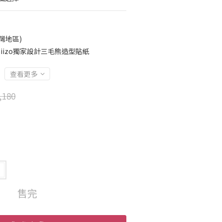
灣地區)
iizo獨家設計三毛熊造型貼紙
查看更多
,180
售完