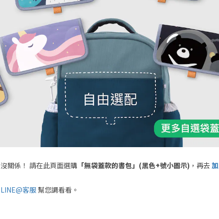
 沒關係！ 請在此頁面選購
「無袋蓋款的書包」(黑色+號小圖示)
，再去
加
。
o LINE@客服
幫您調看看。