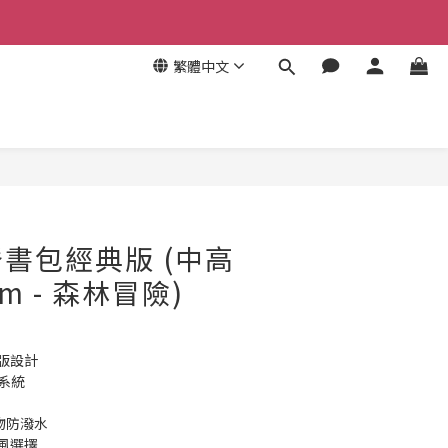
繁體中文
書包經典版 (中高
cm - 森林冒險)
版設計
脊系統
物防潑水
風選擇