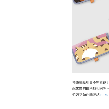
預設袋蓋組合不夠喜歡 ?
配起來的價格都相同喔
如遇到缺色請聯絡
niiz